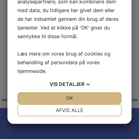
analysepartnere, som kan kombinere dem
med data, du tidligere har givet dem eller
de har indsamlet gennem din brug af deres
tjenester. Ved at klikke på 'OK' giver du
samtykke til disse formål.
Læs mere om vores brug af cookies og
behandling af persondata på vores
hjemmeside.
VIS
DETALJER
JA
NEJ
OK
JA
NEJ
HASLEV GYMNASTIK FORENING | Levetoftevej 24 | 4690 Haslev |
Tlf.:
+45 56380130
NØDVENDIGE
PRÆFERENCER
AFVIS ALLE
JA
NEJ
JA
NEJ
MARKETING
STATISTIK