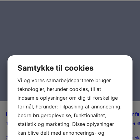
Samtykke til cookies
Vi og vores samarbejdspartnere bruger
teknologier, herunder cookies, til at
indsamle oplysninger om dig til forskellige
formål, herunder: Tilpasning af annoncering,
Information vedr. tilmelding & betaling hvis du kun har fa
bedre brugeroplevelse, funktionalitet,
statistik og marketing. Disse oplysninger
1. På bagsiden af dit betalingskort(dankort o.lign.) er der oplyst et tl
kan ring til for hjælp med betalingen.
kan blive delt med annoncerings- og
2. Inden du ringer til tlf. nr. skal du have dit MITID parat, da dette s