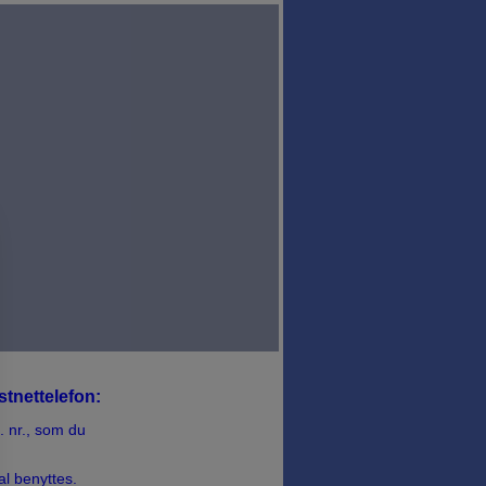
stnettelefon:
f. nr., som du
kal benyttes.